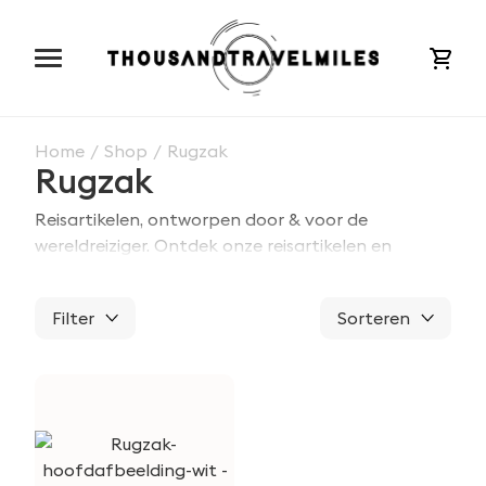
cart
Home
/
Shop
/
Rugzak
Rugzak
Reisartikelen,
ontworpen door & voor de
wereldreiziger.
Ontdek onze reisartikelen en
reiscadeaus speciaal geselecteerd voor jouw
volgende reis! Al onze reisartikelen zijn getest en
Filter
Sorteren
gekeurd op reis in verschillende omstandigheden.
Zo weten wij zeker dat jij met goede reisartikelen
de wereld kan gaan ontdekken. Wij hebben al
meer dan
25000 mensen blij gemaakt met onze
producten & daar zijn wij trots op!