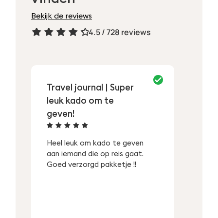
Bekijk de reviews
4.5 / 728 reviews
Rated
4.5
out
of 5
Travel journal | Super
Naai
leuk kado om te
tevr
geven!
Rate
Alles 
of 5
Rated
5
out
naais
Heel leuk om kado te geven
of 5
aan iemand die op reis gaat.
Goed verzorgd pakketje !!
Zoeken