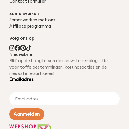
Contactformulier
Samenwerken
Samenwerken met ons
Affiliate programma
Volg ons op
Nieuwsbrief
Blijf op de hoogte van de nieuwste reisblogs, tips
voor toffe
bestemmingen
, kortingsacties en de
nieuwste
reisartikelen
!
Emailadres
E
m
a
i
Aanmelden
l
a
d