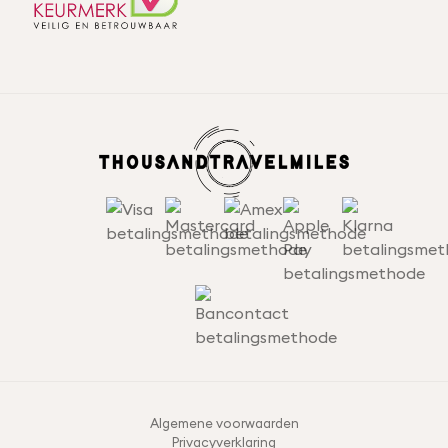
r
e
s
*
Algemene voorwaarden
Privacyverklaring