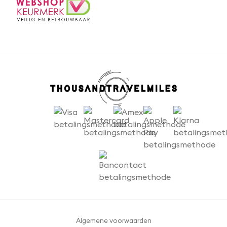
d
r
e
s
*
Algemene voorwaarden