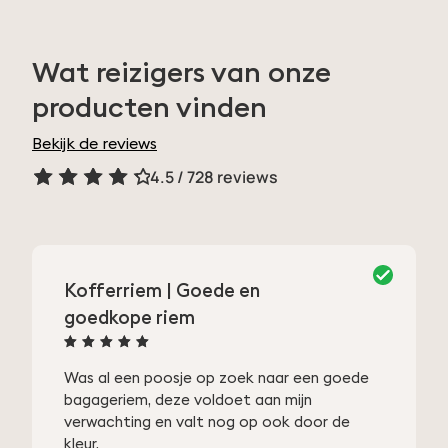
Wat reizigers van onze
producten vinden
Bekijk de reviews
4.5 / 728 reviews
Rated
4.5
out
of 5
Kofferriem | Goede en
goedkope riem
Rated
5
out
Was al een poosje op zoek naar een goede
of 5
bagageriem, deze voldoet aan mijn
verwachting en valt nog op ook door de
kleur.