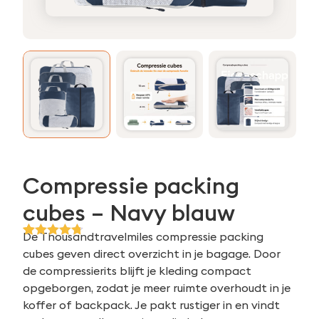
Compressie packing
cubes – Navy blauw
De Thousandtravelmiles compressie packing
Gewaardeerd
35
cubes geven direct overzicht in je bagage. Door
4.71
op 5
gebaseerd
de compressierits blijft je kleding compact
op
opgeborgen, zodat je meer ruimte overhoudt in je
klantbeoordelingen
koffer of backpack. Je pakt rustiger in en vindt