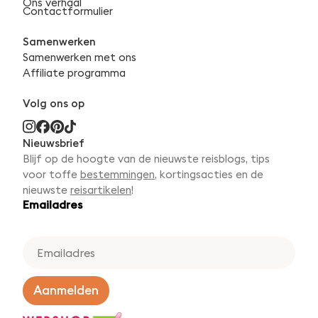
Ons verhaal
Contactformulier
Samenwerken
Samenwerken met ons
Affiliate programma
Volg ons op
Nieuwsbrief
Blijf op de hoogte van de nieuwste reisblogs, tips
voor toffe
bestemmingen
, kortingsacties en de
nieuwste
reisartikelen
!
Emailadres
E
m
a
i
Aanmelden
l
a