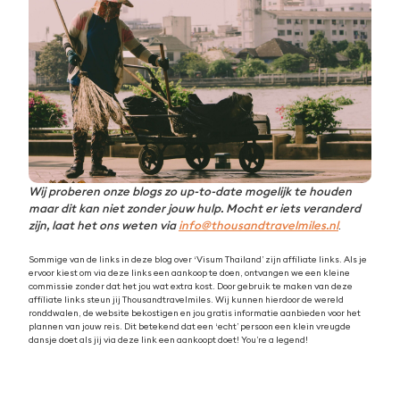
Wij proberen onze blogs zo up-to-date mogelijk te houden
maar dit kan niet zonder jouw hulp. Mocht er iets veranderd
zijn, laat het ons weten via
info@thousandtravelmiles.nl
.
Sommige van de links in deze blog over ‘Visum Thailand’ zijn affiliate links. Als je
ervoor kiest om via deze links een aankoop te doen, ontvangen we een kleine
commissie zonder dat het jou wat extra kost. Door gebruik te maken van deze
affiliate links steun jij Thousandtravelmiles. Wij kunnen hierdoor de wereld
ronddwalen, de website bekostigen en jou gratis informatie aanbieden voor het
plannen van jouw reis. Dit betekend dat een ‘echt’ persoon een klein vreugde
dansje doet als jij via deze link een aankoopt doet! You’re a legend!