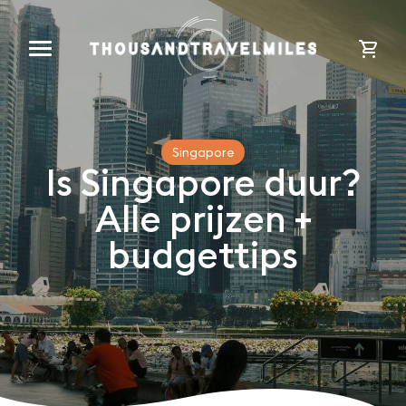
cart
Singapore
Is Singapore duur?
Alle prijzen +
budgettips