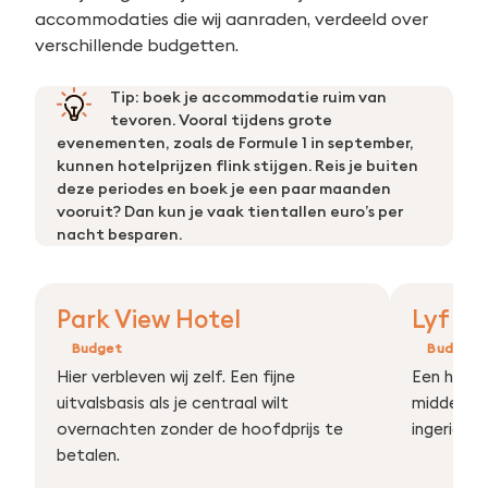
accommodaties die wij aanraden, verdeeld over
verschillende budgetten.
Tip: boek je accommodatie ruim van
tevoren. Vooral tijdens grote
evenementen, zoals de Formule 1 in september,
kunnen hotelprijzen flink stijgen. Reis je buiten
deze periodes en boek je een paar maanden
vooruit? Dan kun je vaak tientallen euro’s per
nacht besparen.
Park View Hotel
Lyf Bu
Budget
Budget
Hier verbleven wij zelf. Een fijne
Een hotel 
uitvalsbasis als je centraal wilt
midden in
overnachten zonder de hoofdprijs te
ingericht!
betalen.