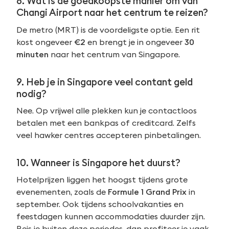
8. Wat is de goedkoopste manier om van
Changi Airport naar het centrum te reizen?
De metro (MRT) is de voordeligste optie. Een rit
kost ongeveer
€2
en brengt je in ongeveer
30
minuten
naar het centrum van Singapore.
9. Heb je in Singapore veel contant geld
nodig?
Nee. Op vrijwel alle plekken kun je contactloos
betalen met een bankpas of creditcard. Zelfs
veel hawker centres accepteren pinbetalingen.
10. Wanneer is Singapore het duurst?
Hotelprijzen liggen het hoogst tijdens grote
evenementen, zoals de
Formule 1 Grand Prix
in
september. Ook tijdens schoolvakanties en
feestdagen kunnen accommodaties duurder zijn.
Reis je buiten deze periodes, dan profiteer je vaak