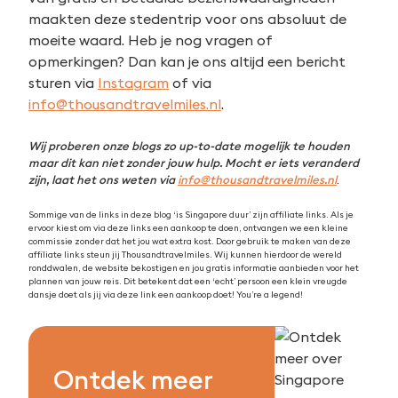
maakten deze stedentrip voor ons absoluut de
moeite waard. Heb je nog vragen of
opmerkingen? Dan kan je ons altijd een bericht
sturen via
Instagram
of via
info@thousandtravelmiles.nl
.
Wij proberen onze blogs zo up-to-date mogelijk te houden
maar dit kan niet zonder jouw hulp. Mocht er iets veranderd
zijn, laat het ons weten via
info@thousandtravelmiles.nl
.
Sommige van de links in deze blog ‘is Singapore duur’ zijn affiliate links. Als je
ervoor kiest om via deze links een aankoop te doen, ontvangen we een kleine
commissie zonder dat het jou wat extra kost. Door gebruik te maken van deze
affiliate links steun jij Thousandtravelmiles. Wij kunnen hierdoor de wereld
ronddwalen, de website bekostigen en jou gratis informatie aanbieden voor het
plannen van jouw reis. Dit betekent dat een ‘echt’ persoon een klein vreugde
dansje doet als jij via deze link een aankoop doet! You’re a legend!
Ontdek meer