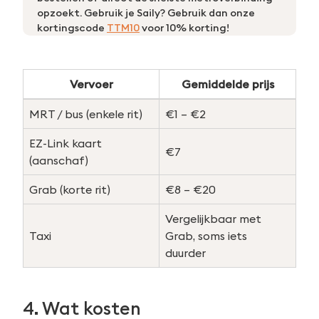
opzoekt. Gebruik je Saily? Gebruik dan onze
kortingscode
TTM10
voor 10% korting!
Vervoer
Gemiddelde prijs
MRT / bus (enkele rit)
€1 – €2
EZ-Link kaart
€7
(aanschaf)
Grab (korte rit)
€8 – €20
Vergelijkbaar met
Taxi
Grab, soms iets
duurder
4. Wat kosten
Zoeken