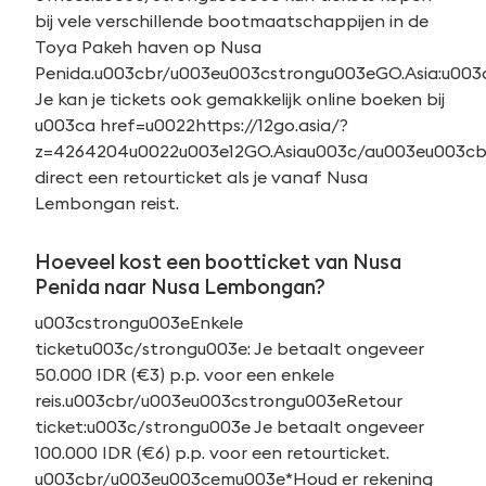
bij vele verschillende bootmaatschappijen in de
Toya Pakeh haven op Nusa
Penida.u003cbr/u003eu003cstrongu003eGO.Asia:u003
Je kan je tickets ook gemakkelijk online boeken bij
u003ca href=u0022https://12go.asia/?
z=4264204u0022u003e12GO.Asiau003c/au003eu003cb
direct een retourticket als je vanaf Nusa
Lembongan reist.
Hoeveel kost een bootticket van Nusa
Penida naar Nusa Lembongan?
u003cstrongu003eEnkele
ticketu003c/strongu003e: Je betaalt ongeveer
50.000 IDR (€3) p.p. voor een enkele
reis.u003cbr/u003eu003cstrongu003eRetour
ticket:u003c/strongu003e Je betaalt ongeveer
100.000 IDR (€6) p.p. voor een retourticket.
u003cbr/u003eu003cemu003e*Houd er rekening